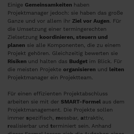
Einige
Gemeinsamkeiten
haben
Projektmanager jedoch: sie haben das große
Ganze und vor allem ihr
Ziel vor Augen
. Für
die Umsetzung einer termingerechten
Zielsetzung
koordinieren, steuern und
planen
sie alle Komponenten, die zu einem
Projekt gehören. Gleichzeitig bewerten sie
Risiken
und halten das
Budget
im Blick. Für
die meisten Projekte
organisieren
und
leiten
Projektmanager ein Projektteam.
Für einen effizienten Projektabschluss
arbeiten sie mit der
SMART-Formel
aus dem
Projektmanagement. Die Projekte sollen
immer
s
pezifisch,
m
essbar,
a
ttraktiv,
r
ealisierbar und
t
erminiert sein. Anhand
dieser Formel lassen sich die Aufgaben eines