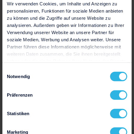
Wir verwenden Cookies, um Inhalte und Anzeigen zu
Kommt ein Kunde nicht mit einem Rezept
personalisieren, Funktionen für soziale Medien anbieten
des Augenarztes zu dir, führst du zudem
zu können und die Zugriffe auf unsere Website zu
Sehtests
durch. Mithilfe von speziellen
analysieren. Außerdem geben wir Informationen zu Ihrer
Maschinen ermittelst du das Sehvermögen
Verwendung unserer Website an unsere Partner für
soziale Medien, Werbung und Analysen weiter. Unsere
deines Kunden. So erfährst du, ob eine Weit-
Partner führen diese Informationen möglicherweise mit
oder Kurzsichtigkeit vorliegt und um
weiteren Daten zusammen, die Sie ihnen bereitgestellt
welchen
Dioptriewert
es sich handelt. Um
haben oder die sie im Rahmen Ihrer Nutzung der Dienste
eine optimale Brille zu finden, wird
gesammelt haben.
Einwilligungsauswahl
außerdem der Augenabstand gemessen.
Notwendig
Arbeit findest du in Optiker-Fachgeschäften.
Präferenzen
Du kannst dich aber auch selbstständig
machen.
Statistiken
Ausbildung zum Augenoptiker
Marketing