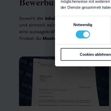
Bewerbungsunterlagen -
möglicherweise mit weiteren
der Dienste gesammelt habe
Sowohl der
inhaltliche als auch der form
Einwilligungsauswahl
und sinnvoll sein. Eine Bewerbung schreib
Notwendig
eine aussagekräftige Bewerbung ganz leich
findest du
Mustervorlagen und Beispiele
z
Cookies ablehnen