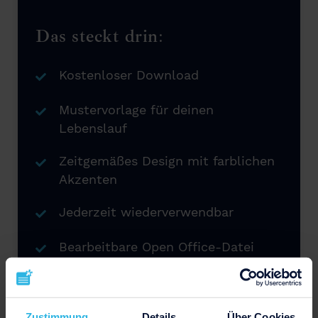
Das steckt drin:
Kostenloser Download
Mustervorlage für deinen
Lebenslauf
Zeitgemäßes Design mit farblichen
Akzenten
Jederzeit wiederverwendbar
Bearbeitbare Open Office-Datei
(.odt)
Zustimmung
Details
Über Cookies