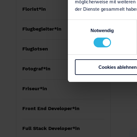
möglicherweise mit weiteren
Florist*in
der Dienste gesammelt habe
Einwilligungsauswahl
Flugbegleiter*in
Notwendig
Fluglotsen
Cookies ablehnen
Fotograf*in
Friseur*in
Front End Developer*in
Full Stack Developer*in