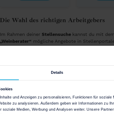
Die Wahl des richtigen Arbeitgebers
Im Rahmen deiner
Stellensuche
kannst du mit dem
„Weinberater“
mögliche Angebote in Stellenportalen
artverwandten Beruf
„Sommelier“
versuchen. Wenn
bist, kannst du nach Berufen mit der Bezeichnung
Erwähne in deiner Bewerbung, warum du dich gerad
Details
arbeitgebenden Person zu zeigen, dass du dich
aus
ausschreibenden Unternehmen beschäftigt
hast.
Cookies
nhalte und Anzeigen zu personalisieren, Funktionen für soziale
Berufliche Qualifikation
Website zu analysieren. Außerdem geben wir Informationen zu I
r soziale Medien, Werbung und Analysen weiter. Unsere Partner
Stelle deinen
beruflichen Werdegang detailliert
da,