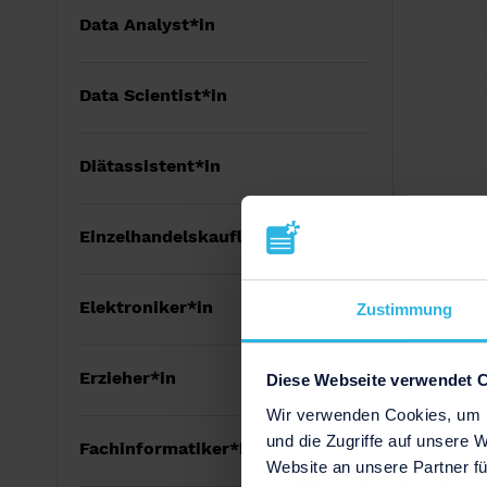
Data Analyst*in
Data Scientist*in
Diätassistent*in
Einzelhandelskaufleute
Elektroniker*in
Zustimmung
Erzieher*in
Diese Webseite verwendet 
Wir verwenden Cookies, um I
und die Zugriffe auf unsere 
Fachinformatiker*in
Website an unsere Partner fü