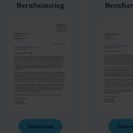
Berufseinstieg
Berufse
Download
Down