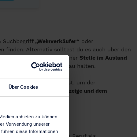
 Suchbegriff
„Weinverkäufer“
oder
 finden. Alternativ solltest du es auch über den
 du auf der Suche nach einer
Stelle im Ausland
„wine consultant“
Ausschau halten.
e für diese Stelle bewirbst, um der
Über Cookies
führlich mit der Stellenanzeige und dem
 Medien anbieten zu können
hrer Verwendung unserer
 führen diese Informationen
 um deine Eignung für den Beruf als