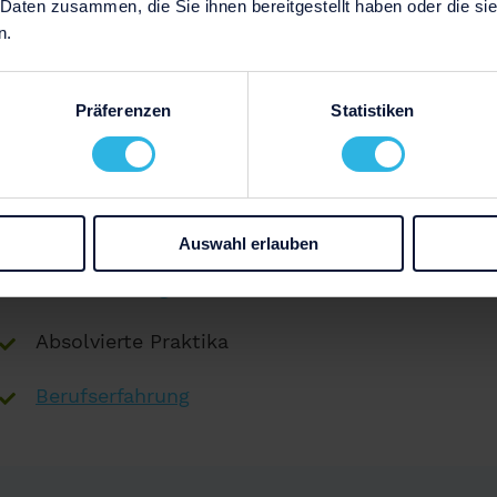
 Daten zusammen, die Sie ihnen bereitgestellt haben oder die s
Weinfachberater zu betonen. Dabei musst du dich
n.
beziehen, da deine Aufgaben je nachdem ob du im 
arbeitest,
sehr stark variieren
.
Präferenzen
Statistiken
In deiner gut strukturierten Bewerbung solltest du
schenken:
Ausbildung
Auswahl erlauben
Weiterbildungen
Absolvierte Praktika
Berufserfahrung