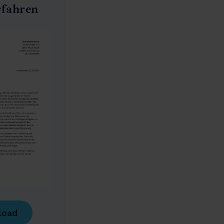
rfahren
load