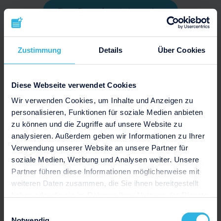
Zum Bewerbungsgenerator
Zustimmung
Details
Über Cookies
Berufsbild Koch
Diese Webseite verwendet Cookies
Schmackhaftes Essen zubereiten: Köche
Wir verwenden Cookies, um Inhalte und Anzeigen zu
erfüllen ein wichtiges Grundbedürfnisse aller
personalisieren, Funktionen für soziale Medien anbieten
Menschen und sorgen somit für unser
zu können und die Zugriffe auf unsere Website zu
analysieren. Außerdem geben wir Informationen zu Ihrer
leibliches Wohl
. Kochen ist
Handwerk und
Verwendung unserer Website an unsere Partner für
Kunst zugleich
und erfordert vollen Einsatz
soziale Medien, Werbung und Analysen weiter. Unsere
mit Herz und Seele.
Partner führen diese Informationen möglicherweise mit
weiteren Daten zusammen, die Sie ihnen bereitgestellt
Ständig wechselnde Speisekarten, das
haben oder die sie im Rahmen Ihrer Nutzung der Dienste
saisonale Geschäft und verschiedene
gesammelt haben.
Einwilligungsauswahl
Veranstaltungen sorgen für reichlich
Notwendig