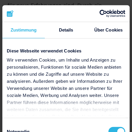
für neue Erfahrungen sind. Durch ein
Motivationsschreiben
erfahren sie bereits am
Anfang der Bewerbung, warum sich ein
Bewerber für ihre Stelle interessiert. Beim
Zustimmung
Details
Über Cookies
Motivationsschreiben sind also insbesondere
deine persönlichen Beweggründe
für die
Diese Webseite verwendet Cookies
Bewerbung gefragt. Warum möchtest du ein
Wir verwenden Cookies, um Inhalte und Anzeigen zu
FÖJ machen? Wieso gerade bei diesem
personalisieren, Funktionen für soziale Medien anbieten
ausgewählten Träger? Inwiefern passen deine
zu können und die Zugriffe auf unsere Website zu
Person und deine Erfahrungen und
analysieren. Außerdem geben wir Informationen zu Ihrer
Fähigkeiten zu der Tätigkeit?
Verwendung unserer Website an unsere Partner für
soziale Medien, Werbung und Analysen weiter. Unsere
Hier einige Leitfragen, an denen du dich
Partner führen diese Informationen möglicherweise mit
orientieren kannst:
weiteren Daten zusammen, die Sie ihnen bereitgestellt
haben oder die sie im Rahmen Ihrer Nutzung der Dienste
Was zeichnet deine Person aus?
gesammelt haben.
Einwilligungsauswahl
Notwendig