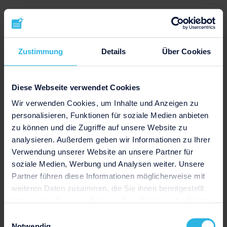
Schluss
Zustimmung
Details
Über Cookies
Im
Schlussteil
deines handschriftlichen
Lebenslaufs endet mit einem oder mehreren
Diese Webseite verwendet Cookies
Schlusssätzen
, in denen du deine
Wir verwenden Cookies, um Inhalte und Anzeigen zu
Bewerbungsmotivation und deine aktuelle
personalisieren, Funktionen für soziale Medien anbieten
Situation den Lesenden darlegst. Zeige auf,
zu können und die Zugriffe auf unsere Website zu
welche kurz- und langfristigen (beruflichen)
analysieren. Außerdem geben wir Informationen zu Ihrer
Ziele
du hast und warum der ausschreibende
Verwendung unserer Website an unsere Partner für
Arbeitgeber perfekt für dich ist. Darunter
soziale Medien, Werbung und Analysen weiter. Unsere
platzierst du das aktuelle
Datum
, den
Ort
Partner führen diese Informationen möglicherweise mit
und deine
Unterschrift
.
weiteren Daten zusammen, die Sie ihnen bereitgestellt
haben oder die sie im Rahmen Ihrer Nutzung der Dienste
gesammelt haben.
Hier sind einige gelungene Beispiele für den
Einwilligungsauswahl
Notwendig