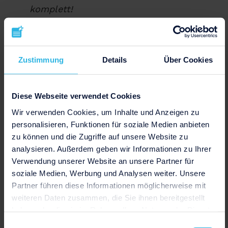
komplett!
„Was haben Sie für das Wochenende
geplant?“
– „Ich werde mich nach einem
Familientreffen einem neuen Buch des
Zustimmung
Details
Über Cookies
Autors XY widmen.“
Diese Webseite verwendet Cookies
Wenn du das Gespräch beginnst, eignen sich
Wir verwenden Cookies, um Inhalte und Anzeigen zu
folgende Themen:
personalisieren, Funktionen für soziale Medien anbieten
zu können und die Zugriffe auf unsere Website zu
„Ich habe die XY Messe besucht und
analysieren. Außerdem geben wir Informationen zu Ihrer
Verwendung unserer Website an unsere Partner für
gesehen, dass Ihre Firma auch vertreten
soziale Medien, Werbung und Analysen weiter. Unsere
war. Kommen Sie schon länger zu
Partner führen diese Informationen möglicherweise mit
dieser?“
weiteren Daten zusammen, die Sie ihnen bereitgestellt
haben oder die sie im Rahmen Ihrer Nutzung der Dienste
„Ich habe gelesen, dass neben diesem
gesammelt haben.
Standort auch andere Örtlichkeiten zur
Einwilligungsauswahl