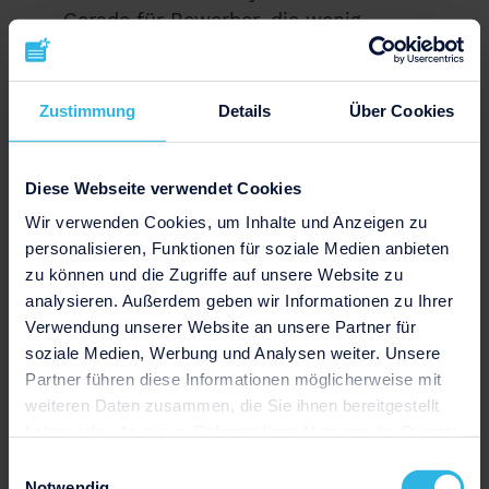
Gerade für Bewerber, die wenig
Berufserfahrung
haben und denen
folglich noch keine Arbeitszeugnisse
ausgestellt wurden, können Referenzen
Zustimmung
Details
Über Cookies
eine hervorragende Alternative sein.
Berufstätige:
Berufserfahrene können
Diese Webseite verwendet Cookies
sich mittels Referenzen ihre bisherigen
Wir verwenden Cookies, um Inhalte und Anzeigen zu
Erfolge und Erfahrungen bescheinigen
personalisieren, Funktionen für soziale Medien anbieten
lassen und sie zum Beispiel
zu können und die Zugriffe auf unsere Website zu
gewinnbringend in der Bewerbung um
analysieren. Außerdem geben wir Informationen zu Ihrer
eine höhere Position einsetzen.
Verwendung unserer Website an unsere Partner für
soziale Medien, Werbung und Analysen weiter. Unsere
Freiberufler:
Freiberufler haben
Partner führen diese Informationen möglicherweise mit
gesetzlich keinen Anspruch auf ein
weiteren Daten zusammen, die Sie ihnen bereitgestellt
Arbeitszeugnis. Daher sind Referenzen
haben oder die sie im Rahmen Ihrer Nutzung der Dienste
für sie die perfekte Möglichkeit, ihre
gesammelt haben.
Einwilligungsauswahl
Erfahrungen und Erfolge zu belegen. Hier
Notwendig