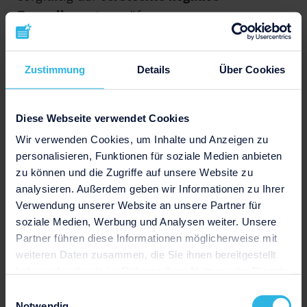
Formulierungen
prüfen.
In solchen Fällen empfiehlt es sich, zunächst
Zustimmung
Details
Über Cookies
das Gespräch mit dem Arbeitgeber
zu
suchen, um die
Differenzen
aus dem Weg zu
räumen und eine
Korrektur
zu erwirken.
Diese Webseite verwendet Cookies
Sollte das nicht helfen, können
rechtliche
Wir verwenden Cookies, um Inhalte und Anzeigen zu
Schritte
in Erwägung gezogen werden, wie
personalisieren, Funktionen für soziale Medien anbieten
eine Klage vor dem Arbeitsgericht, um ein
zu können und die Zugriffe auf unsere Website zu
faires Zeugnis
zu erhalten.
analysieren. Außerdem geben wir Informationen zu Ihrer
Verwendung unserer Website an unsere Partner für
In beiden Fällen solltest du
Beweise
für
soziale Medien, Werbung und Analysen weiter. Unsere
deine
guten Leistungen
parat haben. Das
Partner führen diese Informationen möglicherweise mit
könnten positive
Rückmeldungen,
weiteren Daten zusammen, die Sie ihnen bereitgestellt
haben oder die sie im Rahmen Ihrer Nutzung der Dienste
Leistungsbewertungen oder
gesammelt haben.
Projektergebnisse
sein. Solche Dokumente
Einwilligungsauswahl
Notwendig