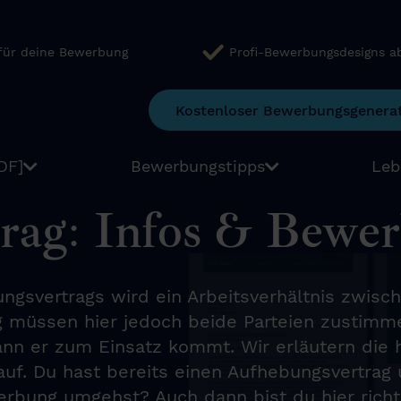
 für deine Bewerbung
Profi-Bewerbungsdesigns a
Kostenloser Bewerbungsgenera
DF]
Bewerbungstipps
Leb
rag: Infos & Bewe
ngsvertrags wird ein Arbeitsverhältnis zwis
müssen hier jedoch beide Parteien zustimmen
nn er zum Einsatz kommt. Wir erläutern die h
auf. Du hast bereits einen Aufhebungsvertrag 
rbung umgehst? Auch dann bist du hier richti