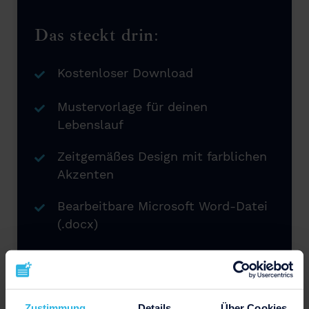
Das steckt drin:
Kostenloser Download
Mustervorlage für deinen
Lebenslauf
Zeitgemäßes Design mit farblichen
Akzenten
Bearbeitbare Microsoft Word-Datei
(.docx)
Jederzeit wiederverwendbar
Zustimmung
Details
Über Cookies