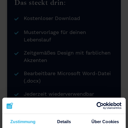
Das steckt drin:
Kostenloser Download
Mustervorlage für deinen
Lebenslauf
Zeitgemäßes Design mit farblichen
Akzenten
Bearbeitbare Microsoft Word-Datei
(.docx)
Jederzeit wiederverwendbar
Zustimmung
Details
Über Cookies
Jetzt herunterladen