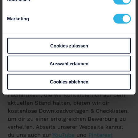
Marketing
Cookies zulassen
Wir sind das kreative Team hinter
Auswahl erlauben
Bewerbung.net und deine Ansprechpartner
für alle Themen und Fragen rund um die
Cookies ablehnen
Bewerbung. Zusätzlich zu unseren
Fachartikeln, die wir kontinuierlich auf dem
aktuellen Stand halten, bieten wir dir
kostenlose Downloadvorlagen & Checklisten,
um dir zu einer erfolgreichen Bewerbung zu
verhelfen. Abseits unserer Webseite kannst
du uns auch auf
YouTube
und
Pinterest