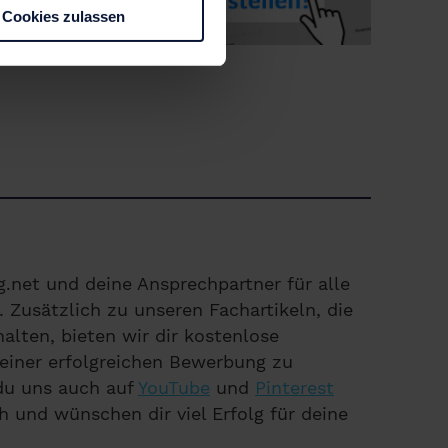
Cookies zulassen
.net und deine Ansprechpartner für alle
Zusätzlich zu unseren Fachartikeln, die
alten, bieten wir dir kostenlose
einer erfolgreichen Bewerbung zu
 du uns auch auf
YouTube
und
Pinterest
h und wünschen dir viel Erfolg für deine