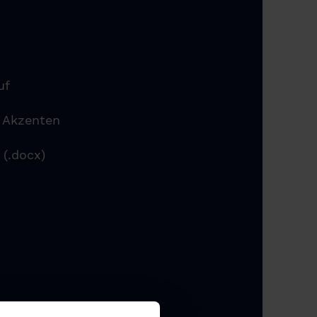
uf
n Akzenten
 (.docx)