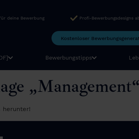
 für deine Bewerbung
Profi-Bewerbungsdesigns a
Kostenloser Bewerbungsgenera
DF]
Bewerbungstipps
Leb
rlage „Management
s herunter!