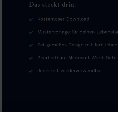
Das steckt drin:
Kostenloser Download
Mustervorlage für deinen Lebensla
Zeitgemäßes Design mit farbliche
Bearbeitbare Microsoft Word-Datei
Jederzeit wiederverwendbar