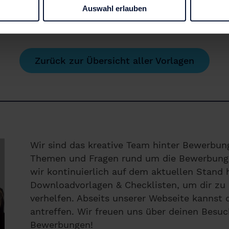
Auswahl erlauben
Zurück zur Übersicht aller Vorlagen
Wir sind das kreative Team hinter Bewerbung
Themen und Fragen rund um die Bewerbung. 
wir kontinuierlich auf dem aktuellen Stand h
Downloadvorlagen & Checklisten, um dir zu 
verhelfen. Abseits unserer Webseite kannst
antreffen. Wir freuen uns über deinen Besuc
Bewerbungen!