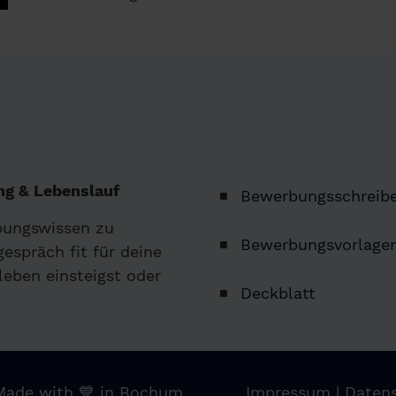
g & Lebenslauf
Bewerbungsschreib
bungswissen zu
Bewerbungsvorlage
espräch fit für deine
leben einsteigst oder
Deckblatt
Made with 💙 in Bochum
Impressum
|
Daten