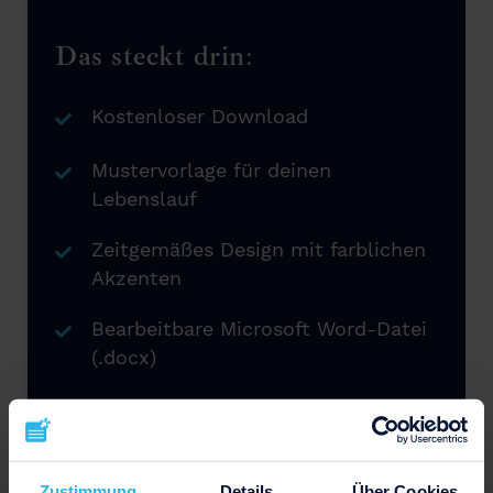
Das steckt drin:
Kostenloser Download
Mustervorlage für deinen
Lebenslauf
Zeitgemäßes Design mit farblichen
Akzenten
Bearbeitbare Microsoft Word-Datei
(.docx)
Jederzeit wiederverwendbar
Zustimmung
Details
Über Cookies