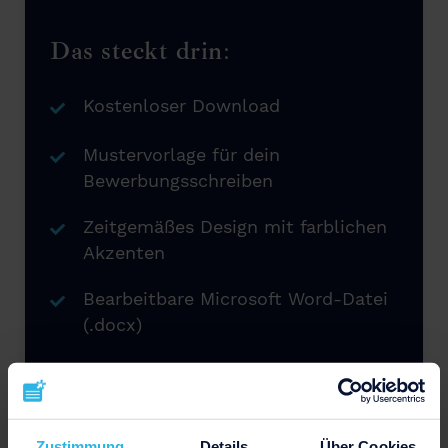
Das steckt drin:
Kostenloser Download
Mustervorlage für dein
Bewerbungsschreiben
Zeitgemäßes Design mit farblichen
Akzenten
Bearbeitbare Microsoft Word-Datei
(.docx)
Jederzeit wiederverwendbar
Zustimmung
Details
Über Cookies