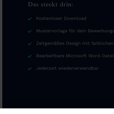
Das steckt drin:
Kostenloser Download
Mustervorlage für dein Bewerbung
Zeitgemäßes Design mit farbliche
Bearbeitbare Microsoft Word-Datei
Jederzeit wiederverwendbar