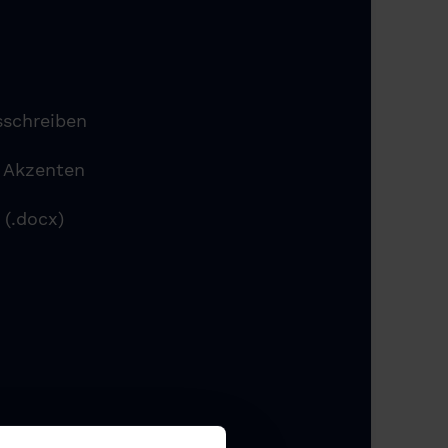
sschreiben
n Akzenten
 (.docx)