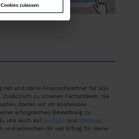
Cookies zulassen
.net und deine Ansprechpartner für alle
Zusätzlich zu unseren Fachartikeln, die
alten, bieten wir dir kostenlose
einer erfolgreichen Bewerbung zu
 du uns auch auf
YouTube
und
Pinterest
h und wünschen dir viel Erfolg für deine