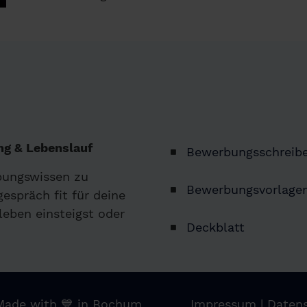
g & Lebenslauf
Bewerbungsschreib
bungswissen zu
Bewerbungsvorlage
espräch fit für deine
leben einsteigst oder
Deckblatt
Made with 💙 in Bochum
Impressum
|
Daten