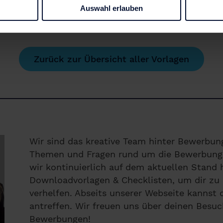
Auswahl erlauben
Zurück zur Übersicht aller Vorlagen
Wir sind das kreative Team hinter Bewerbung
Themen und Fragen rund um die Bewerbung. 
wir kontinuierlich auf dem aktuellen Stand h
Downloadvorlagen & Checklisten, um dir zu 
verhelfen. Abseits unserer Webseite kannst
antreffen. Wir freuen uns über deinen Besuc
Bewerbungen!