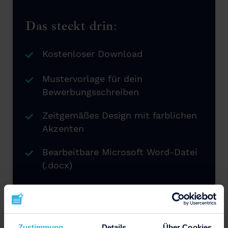
Das steckt drin:
Kostenloser Download
Mustervorlage für dein
Bewerbungsschreiben
Zeitgemäßes Design mit farblichen
Akzenten
Bearbeitbare Microsoft Word-Datei
(.docx)
Jederzeit wiederverwendbar
Zustimmung
Details
Über Cookies